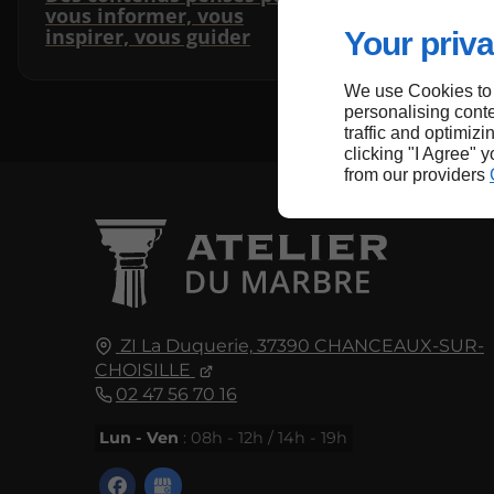
vous informer, vous
inspirer, vous guider
Your priva
We use Cookies to
personalising conte
traffic and optimizi
clicking "I Agree" 
from our providers
ZI La Duquerie,
37390
CHANCEAUX-SUR-
CHOISILLE
02 47 56 70 16
Lun - Ven
: 08h - 12h / 14h - 19h