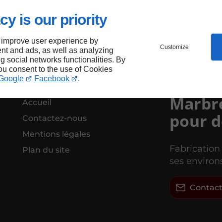
cy is our priority
 improve user experience by
Customize
nt and ads, as well as analyzing
ng social networks functionalities. By
you consent to the use of Cookies
Google
Facebook
.
Marbre
Accueil
pour d
Contactez-nous
Mentions légales
Fabrication
Plan du site
ses environ
Contac