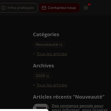
Infos pratiques
Contactez-nous
Catégories
Nouveauté
(1)
Tous les articles
Archives
2025
(1)
Tous les articles
Articles récents "Nouveauté"
Des contenus pensés pour
vous informer, vous inspirer,