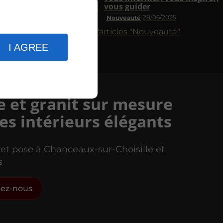
vous guider
28/06/2025
Nouveauté
Plus d'articles "Nouveauté"
I AGREE
 et granit sur mesure
es intérieurs élégants
 et pose à Chanceaux-sur-Choisille et
s
tez-nous